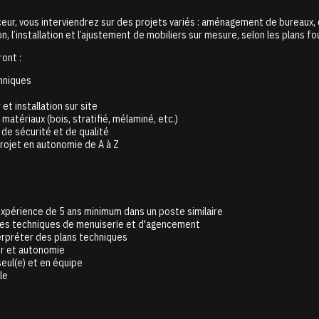
eur, vous interviendrez sur des projets variés : aménagement de bureaux,
n, l’installation et l’ajustement de mobiliers sur mesure, selon les plans fo
ont :
hniques
 et installation sur site
 matériaux (bois, stratifié, mélaminé, etc.)
e sécurité et de qualité
projet en autonomie de A à Z
 expérience de 5 ans minimum dans un poste similaire
des techniques de menuiserie et d'agencement
terpréter des plans techniques
ur et autonomie
seul(e) et en équipe
le